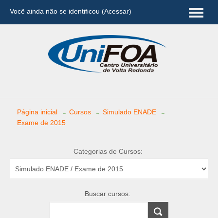
Você ainda não se identificou (
Acessar
)
Português - Brasil (pt_br)
Página inicial
Cursos
Simulado ENADE
→
→
→
Exame de 2015
Categorias de Cursos:
Buscar cursos: