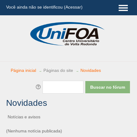
Você ainda não se identificou (
Acessar
)
Português - Brasil (pt_br)
Página inicial
Páginas do site
Novidades
→
→
Novidades
Notícias e avisos
(Nenhuma notícia publicada)