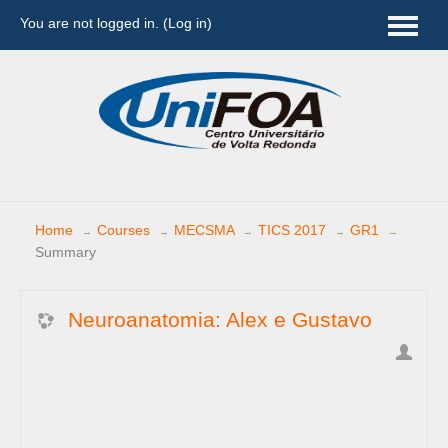
You are not logged in. (
Log in
)
English (en)
Home
Courses
MECSMA
TICS 2017
GR1
→
→
→
→
→
Summary
Neuroanatomia: Alex e Gustavo