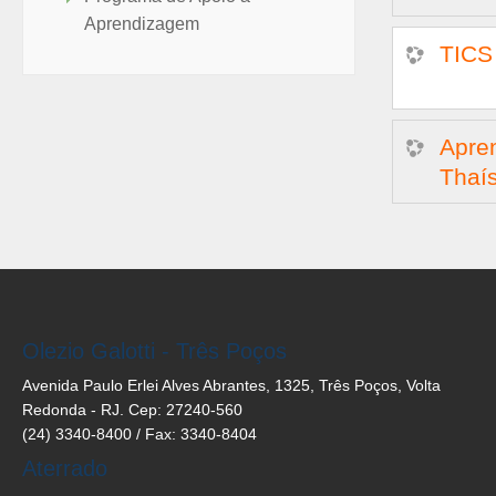
Aprendizagem
TICS 
Apren
Thaís
Olezio Galotti - Três Poços
Avenida Paulo Erlei Alves Abrantes, 1325, Três Poços, Volta
Redonda - RJ. Cep: 27240-560
(24) 3340-8400 / Fax: 3340-8404
Aterrado