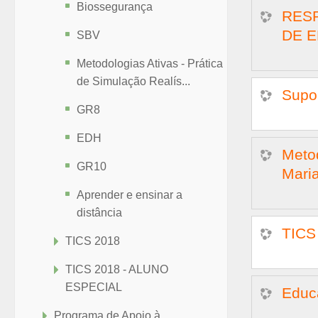
Biossegurança
RES
DE 
SBV
Metodologias Ativas - Prática
de Simulação Realís...
Supor
GR8
EDH
Metod
GR10
Mari
Aprender e ensinar a
distância
TICS
TICS 2018
TICS 2018 - ALUNO
ESPECIAL
Educ
Programa de Apoio à