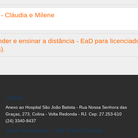
- Cláudia e Milene
der e ensinar a distância - EaD para licencia
).
Colina
Anexo ao Hospital São João Batista - Rua Nossa Senhora das
Graças, 273, Colina - Volta Redonda - RJ. Cep: 27.253-610
(24) 3340-8437
José Vinciprova - Vila Santa Cecília