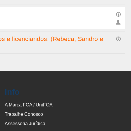
dos e licenciandos. (Rebeca, Sandro e
Info
A Marca FOA / UniFOA
Trabalhe Conosco
Assessoria Jurídica