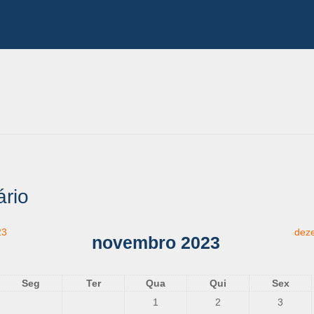
rio
23
dez
novembro 2023
Seg
Ter
Qua
Qui
Sex
1
2
3