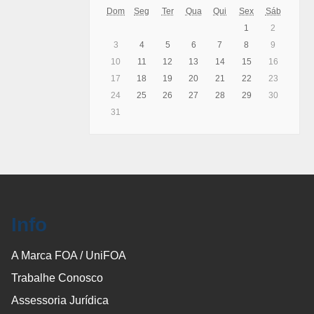
Dom
Seg
Ter
Qua
Qui
Sex
Sáb
1
2
3
4
5
6
7
8
9
10
11
12
13
14
15
16
17
18
19
20
21
22
23
24
25
26
27
28
29
30
31
Info
A Marca FOA / UniFOA
Trabalhe Conosco
Assessoria Jurídica