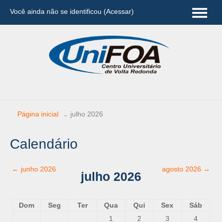
Você ainda não se identificou (
Acessar
)
Português - Brasil (pt_br)
Página inicial
julho 2026
→
Calendário
←
junho 2026
agosto 2026
→
julho 2026
Dom
Seg
Ter
Qua
Qui
Sex
Sáb
1
2
3
4