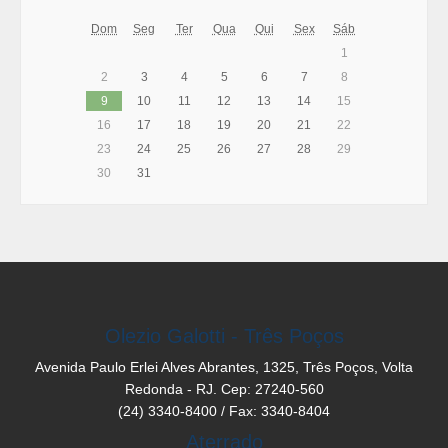
Dom
Seg
Ter
Qua
Qui
Sex
Sáb
1
2
3
4
5
6
7
8
9
10
11
12
13
14
15
16
17
18
19
20
21
22
23
24
25
26
27
28
29
30
31
Olezio Galotti - Três Poços
Avenida Paulo Erlei Alves Abrantes, 1325, Três Poços, Volta
Redonda - RJ. Cep: 27240-560
(24) 3340-8400 / Fax: 3340-8404
Aterrado