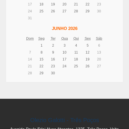
17
18
19
20
21
22
23
24
25
26
27
28
29
30
31
JUNHO 2026
Dom
Seg
Ter
Qua
Qui
Sex
Sáb
1
2
3
4
5
6
7
8
9
10
11
12
13
14
15
16
17
18
19
20
21
22
23
24
25
26
27
28
29
30
Olezio Galotti - Três Poços
Avenida Paulo Erlei Alves Abrantes, 1325, Três Poços, Volta