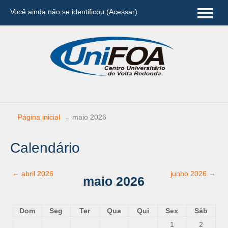
Você ainda não se identificou (
Acessar
)
Português - Brasil (pt_br)
Página inicial
maio 2026
→
Calendário
←
abril 2026
junho 2026
→
maio 2026
Dom
Seg
Ter
Qua
Qui
Sex
Sáb
1
2