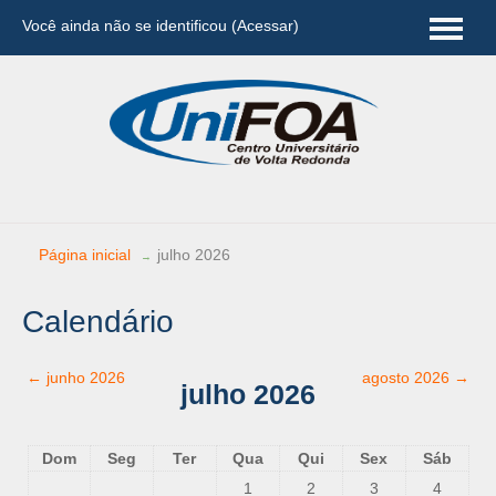
Você ainda não se identificou (
Acessar
)
Português - Brasil (pt_br)
Página inicial
julho 2026
→
Calendário
←
junho 2026
agosto 2026
→
julho 2026
Dom
Seg
Ter
Qua
Qui
Sex
Sáb
1
2
3
4