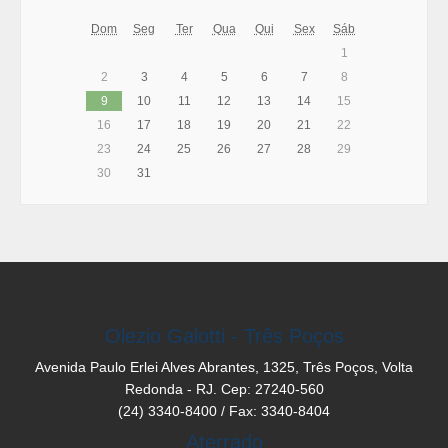
Dom
Seg
Ter
Qua
Qui
Sex
Sáb
1
2
3
4
5
6
7
8
9
10
11
12
13
14
15
16
17
18
19
20
21
22
23
24
25
26
27
28
29
30
31
Olezio Galotti - Três Poços
Avenida Paulo Erlei Alves Abrantes, 1325, Três Poços, Volta
Redonda - RJ. Cep: 27240-560
(24) 3340-8400 / Fax: 3340-8404
Aterrado